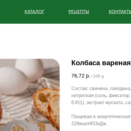
КАТАЛОГ
РЕЦЕПТЫ
КОНТАКТ
Колбаса вареная
76,72
р.
/
100 g
Состав: свинина, говядина
нитритная (соль, фиксатор 
Е451), экстракт муската, са
Пищевая и энергетическая ц
228ккал/953кДж.