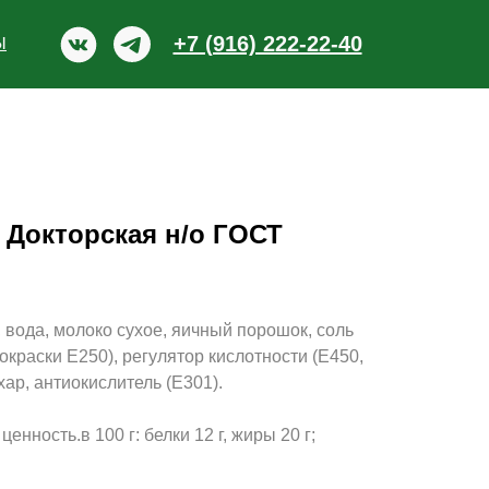
+7 (916) 222-22-40
Ы
 Докторская н/о ГОСТ
, вода, молоко сухое, яичный порошок, соль
окраски Е250), регулятор кислотности (Е450,
хар, антиокислитель (Е301).
енность.в 100 г: белки 12 г, жиры 20 г;