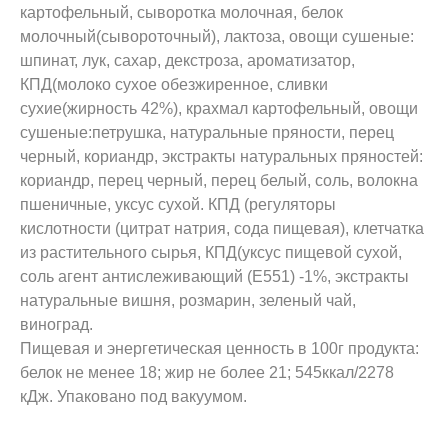
картофельный, сыворотка молочная, белок
молочный(сывороточный), лактоза, овощи сушеные:
шпинат, лук, сахар, декстроза, ароматизатор,
КПД(молоко сухое обезжиренное, сливки
сухие(жирность 42%), крахмал картофельный, овощи
сушеные:петрушка, натуральные пряности, перец
черный, кориандр, экстракты натуральных пряностей:
кориандр, перец черный, перец белый, соль, волокна
пшеничные, уксус сухой. КПД (регуляторы
кислотности (цитрат натрия, сода пищевая), клетчатка
из растительного сырья, КПД(уксус пищевой сухой,
соль агент антислеживающий (Е551) -1%, экстракты
натуральные вишня, розмарин, зеленый чай,
виноград.
Пищевая и энергетическая ценность в 100г продукта:
белок не менее 18; жир не более 21; 545ккал/2278
кДж. Упаковано под вакуумом.